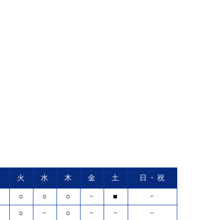
月
火
水
木
金
土
日・祝
○
○
○
○
−
■
−
○
○
−
○
−
−
−