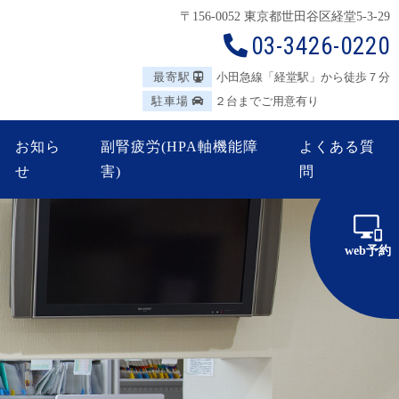
〒156-0052 東京都世田谷区
経堂5-3-29
03-3426-0220
最寄駅
小田急線「経堂駅」から徒歩７分
駐車場
２台までご用意有り
お知ら
副腎疲労(HPA軸機能障
よくある質
せ
害)
問
web予約