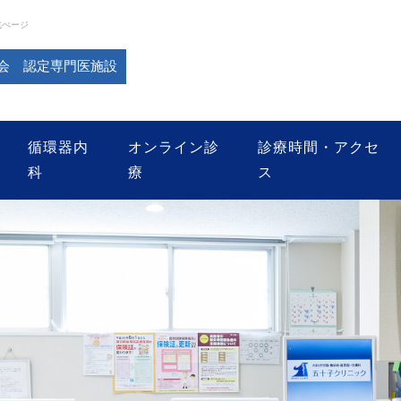
式ぺージ
会 認定専門医施設
循環器内
オンライン診
診療時間・アクセ
科
療
ス