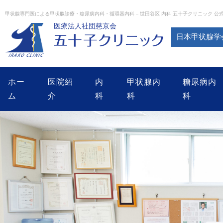
Skip
to
甲状腺専門医による甲状腺診療・糖尿病内科・循環器内科 – 世田谷区 内科 五十子クリニック 公
content
医療法人社団慈京会
日本甲状腺学
ホー
医院紹
内
甲状腺内
糖尿病内
ム
介
科
科
科