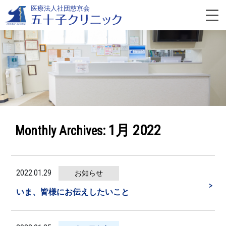
Skip
医療法人社団慈京会
to
content
よ
く
あ
1月 2022
Monthly Archives:
る
質
2022.01.29
お知らせ
＞
問
いま、皆様にお伝えしたいこと