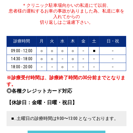
＊クリニック駐車場向かいの私道にて以前、
患者様の運転するお車の事故がありました為、私道に車を
入れてからの
切り返しはご遠慮下さい。
診療時間
月
火
水
木
金
土
日・祝
09:00 - 12:00
○
○
○
○
−
■
−
14:30 - 18:00
○
○
−
○
−
−
−
18:00 - 20:00
−
−
○
−
−
−
−
※診療受付時間は、診療終了時間の30分前までとなりま
す。
◎各種クレジットカード対応
【休診日：金曜・日曜・祝日】
■…土曜日の診療時間は9:00〜13:00 となっております。