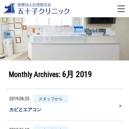
Skip
医療法人社団慈京会
to
content
よ
く
あ
6月 2019
Monthly Archives:
る
質
2019.06.25
スタッフから
＞
問
カビとエアコン