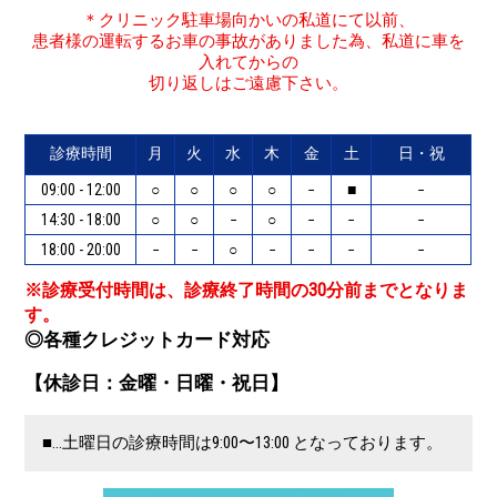
＊クリニック駐車場向かいの私道にて以前、
患者様の運転するお車の事故がありました為、私道に車を
入れてからの
切り返しはご遠慮下さい。
診療時間
月
火
水
木
金
土
日・祝
09:00 - 12:00
○
○
○
○
−
■
−
14:30 - 18:00
○
○
−
○
−
−
−
18:00 - 20:00
−
−
○
−
−
−
−
※診療受付時間は、診療終了時間の30分前までとなりま
す。
◎各種クレジットカード対応
【休診日：金曜・日曜・祝日】
■…土曜日の診療時間は9:00〜13:00 となっております。