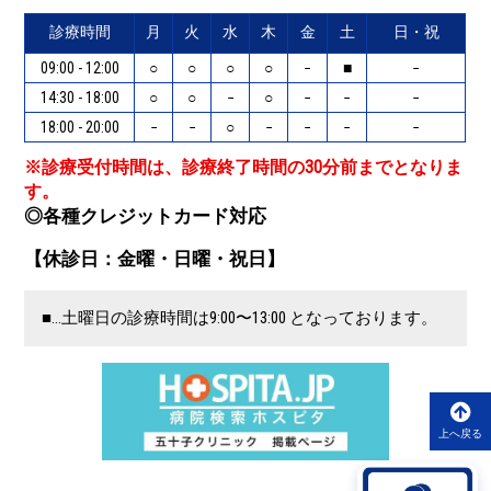
診療時間
月
火
水
木
金
土
日・祝
09:00 - 12:00
○
○
○
○
−
■
−
14:30 - 18:00
○
○
−
○
−
−
−
18:00 - 20:00
−
−
○
−
−
−
−
※診療受付時間は、診療終了時間の30分前までとなりま
す。
◎各種クレジットカード対応
【休診日：金曜・日曜・祝日】
■…土曜日の診療時間は9:00〜13:00 となっております。
上へ戻る