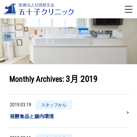
Skip
医療法人社団慈京会
to
content
よ
く
あ
3月 2019
Monthly Archives:
る
質
2019.03.19
スタッフから
＞
問
発酵食品と腸内環境