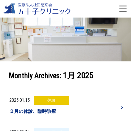
Skip
医療法人社団慈京会
to
content
よ
く
あ
1月 2025
Monthly Archives:
る
質
2025.01.15
休診
＞
問
２月の休診、臨時診療