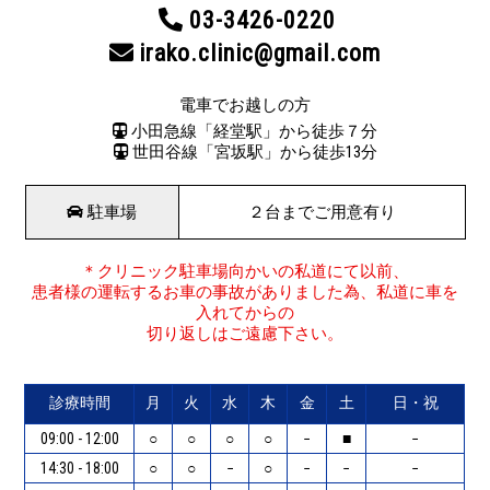
03-3426-0220
irako.clinic@gmail.com
電車でお越しの方
小田急線「経堂駅」から徒歩７分
世田谷線「宮坂駅」から徒歩13分
駐車場
２台までご用意有り
＊クリニック駐車場向かいの私道にて以前、
患者様の運転するお車の事故がありました為、私道に車を
入れてからの
切り返しはご遠慮下さい。
診療時間
月
火
水
木
金
土
日・祝
09:00 - 12:00
○
○
○
○
−
■
−
14:30 - 18:00
○
○
−
○
−
−
−