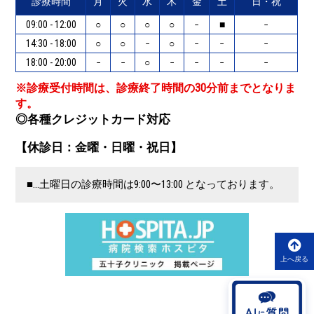
診療時間
月
火
水
木
金
土
日・祝
09:00 - 12:00
○
○
○
○
−
■
−
14:30 - 18:00
○
○
−
○
−
−
−
18:00 - 20:00
−
−
○
−
−
−
−
※診療受付時間は、診療終了時間の30分前までとなりま
す。
◎各種クレジットカード対応
【休診日：金曜・日曜・祝日】
■…土曜日の診療時間は9:00〜13:00 となっております。
上へ戻る