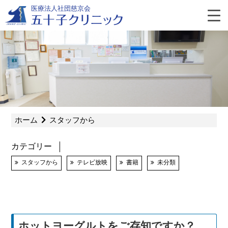
Skip
医療法人社団慈京会
to
content
よ
く
あ
ホーム
スタッフから
る
カテゴリー
質
スタッフから
テレビ放映
書籍
未分類
問
ホットヨーグルトをご存知ですか？