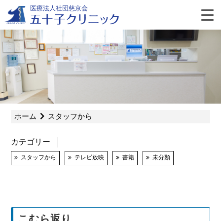
Skip
医療法人社団慈京会
to
content
よ
く
あ
ホーム
スタッフから
る
カテゴリー
質
スタッフから
テレビ放映
書籍
未分類
問
こむら返り