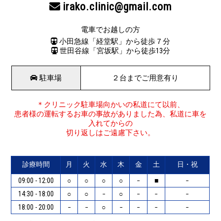
irako.clinic@gmail.com
電車でお越しの方
小田急線「経堂駅」から徒歩７分
世田谷線「宮坂駅」から徒歩13分
駐車場
２台までご用意有り
＊クリニック駐車場向かいの私道にて以前、
患者様の運転するお車の事故がありました為、私道に車を
入れてからの
切り返しはご遠慮下さい。
診療時間
月
火
水
木
金
土
日・祝
09:00 - 12:00
○
○
○
○
−
■
−
14:30 - 18:00
○
○
−
○
−
−
−
18:00 - 20:00
−
−
○
−
−
−
−