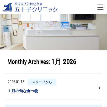
Skip
医療法人社団慈京会
to
content
よ
く
あ
1月 2026
Monthly Archives:
る
質
2026.01.13
スタッフから
＞
問
１月の旬な食べ物