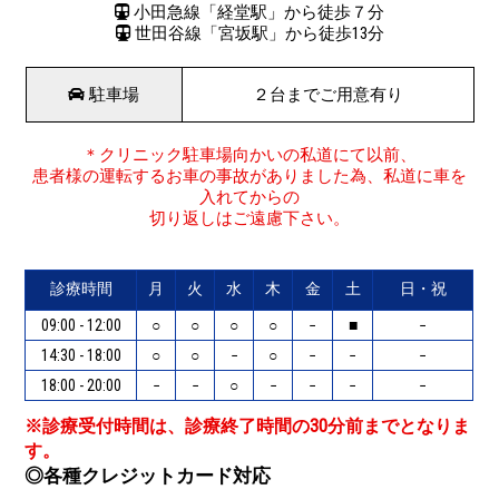
小田急線「経堂駅」から徒歩７分
世田谷線「宮坂駅」から徒歩13分
駐車場
２台までご用意有り
＊クリニック駐車場向かいの私道にて以前、
患者様の運転するお車の事故がありました為、私道に車を
入れてからの
切り返しはご遠慮下さい。
診療時間
月
火
水
木
金
土
日・祝
09:00 - 12:00
○
○
○
○
−
■
−
14:30 - 18:00
○
○
−
○
−
−
−
18:00 - 20:00
−
−
○
−
−
−
−
※診療受付時間は、診療終了時間の30分前までとなりま
す。
◎各種クレジットカード対応