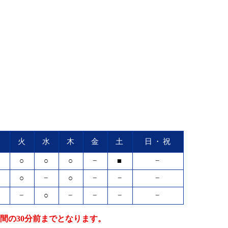
月
火
水
木
金
土
日・祝
○
○
○
○
−
■
−
○
○
−
○
−
−
−
−
−
○
−
−
−
−
間の30分前までとなります。