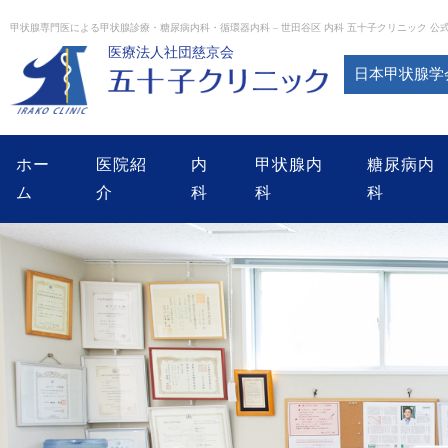
Skip
to
甲状腺専門医による甲状腺診療・糖尿病内科・循環器内科 – 世田谷区 内科 五十子クリニック 公
content
医療法人社団慈京会
日本甲状腺学
ホー
医院紹
内
甲状腺内
糖尿病内
ム
介
科
科
科