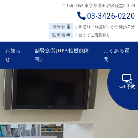
〒156-0052 東京都世田谷区
経堂5-3-29
03-3426-0220
最寄駅
小田急線「経堂駅」から徒歩７分
駐車場
２台までご用意有り
お知ら
副腎疲労(HPA軸機能障
よくある質
せ
害)
問
web予約