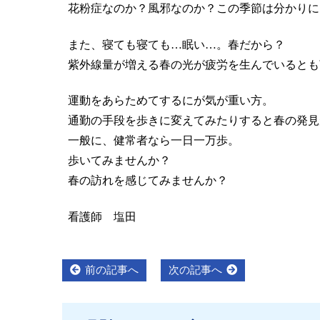
花粉症なのか？風邪なのか？この季節は分かりに
また、寝ても寝ても…眠い…。春だから？
紫外線量が増える春の光が疲労を生んでいるとも
運動をあらためてするにが気が重い方。
通勤の手段を歩きに変えてみたりすると春の発見
一般に、健常者なら一日一万歩。
歩いてみませんか？
春の訪れを感じてみませんか？
看護師 塩田
投
Previous
Next
前の記事へ
次の記事へ
post:
post:
稿
ナ