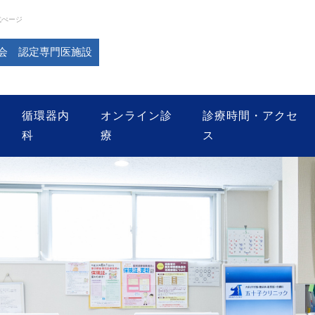
式ぺージ
会 認定専門医施設
循環器内
オンライン診
診療時間・アクセ
科
療
ス