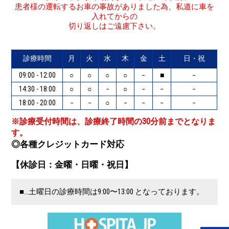
患者様の運転するお車の事故がありました為、私道に車を
入れてからの
切り返しはご遠慮下さい。
診療時間
月
火
水
木
金
土
日・祝
09:00 - 12:00
○
○
○
○
−
■
−
14:30 - 18:00
○
○
−
○
−
−
−
18:00 - 20:00
−
−
○
−
−
−
−
※診療受付時間は、診療終了時間の30分前までとなりま
す。
◎各種クレジットカード対応
【休診日：金曜・日曜・祝日】
■…土曜日の診療時間は9:00〜13:00 となっております。