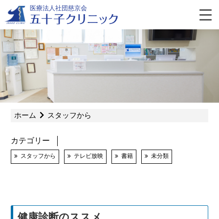
Skip
医療法人社団慈京会
to
content
よ
く
あ
ホーム
スタッフから
る
カテゴリー
質
スタッフから
テレビ放映
書籍
未分類
問
健康診断のススメ