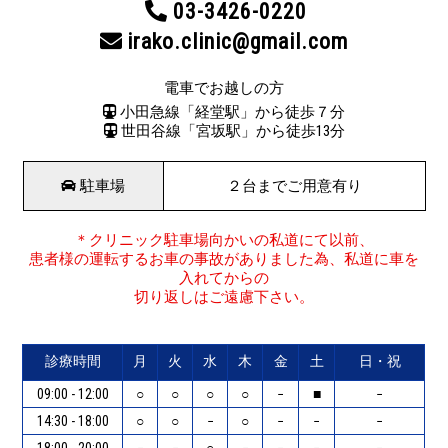
03-3426-0220
irako.clinic@gmail.com
電車でお越しの方
小田急線「経堂駅」から徒歩７分
世田谷線「宮坂駅」から徒歩13分
駐車場
２台までご用意有り
＊クリニック駐車場向かいの私道にて以前、
患者様の運転するお車の事故がありました為、私道に車を
入れてからの
切り返しはご遠慮下さい。
診療時間
月
火
水
木
金
土
日・祝
09:00 - 12:00
○
○
○
○
−
■
−
14:30 - 18:00
○
○
−
○
−
−
−
18:00 - 20:00
−
−
○
−
−
−
−