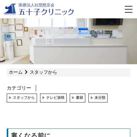
Skip
医療法人社団慈京会
to
content
よ
く
あ
ホーム
スタッフから
る
カテゴリー
質
スタッフから
テレビ放映
書籍
未分類
問
寒くなる前に