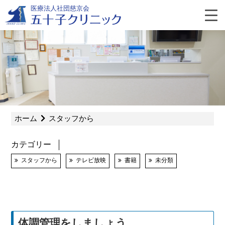
Skip
医療法人社団慈京会
to
content
よ
く
あ
ホーム
スタッフから
る
カテゴリー
質
スタッフから
テレビ放映
書籍
未分類
問
体調管理をしましょう