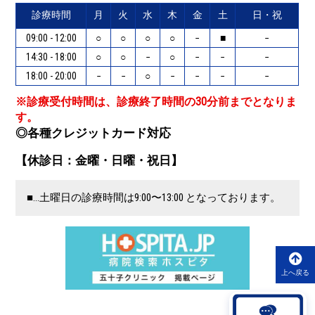
診療時間
月
火
水
木
金
土
日・祝
09:00 - 12:00
○
○
○
○
−
■
−
14:30 - 18:00
○
○
−
○
−
−
−
18:00 - 20:00
−
−
○
−
−
−
−
※診療受付時間は、診療終了時間の30分前までとなりま
す。
◎各種クレジットカード対応
【休診日：金曜・日曜・祝日】
■…土曜日の診療時間は9:00〜13:00 となっております。
上へ戻る