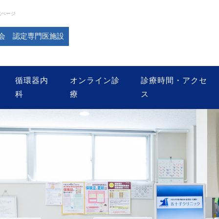
式ぺージ
会 認定専門医施設
循環器内
オンライン診
診療時間・アクセ
科
療
ス