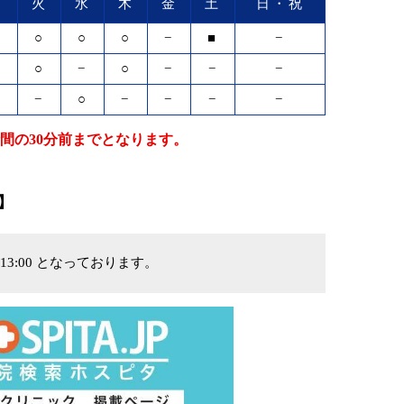
月
火
水
木
金
土
日・祝
○
○
○
○
−
■
−
○
○
−
○
−
−
−
−
−
○
−
−
−
−
間の30分前までとなります。
】
13:00 となっております。