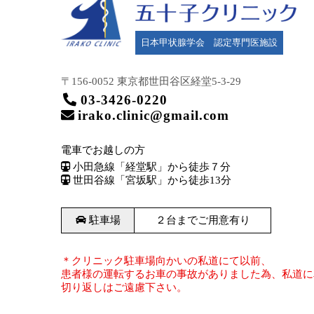
日本甲状腺学会 認定専門医施設
〒156-0052 東京都世田谷区
経堂5-3-29
03-3426-0220
irako.clinic@gmail.com
電車でお越しの方
小田急線「経堂駅」から徒歩７分
世田谷線「宮坂駅」から徒歩13分
駐車場
２台までご用意有り
＊クリニック駐車場向かいの私道にて以前、
患者様の運転するお車の事故がありました為、私道に
切り返しはご遠慮下さい。