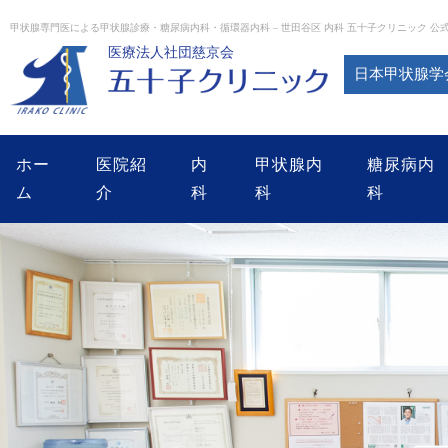
Skip
to
甲状腺専門医による甲状腺診療・糖尿病内科・循環器内科 – 世田谷区 内科 五十子クリニック 公
content
医療法人社団慈京会
日本甲状腺学
ホー
医院紹
内
甲状腺内
糖尿病内
ム
介
科
科
科