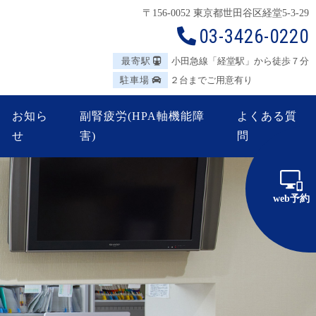
〒156-0052 東京都世田谷区
経堂5-3-29
03-3426-0220
最寄駅
小田急線「経堂駅」から徒歩７分
駐車場
２台までご用意有り
お知ら
副腎疲労(HPA軸機能障
よくある質
せ
害)
問
web予約