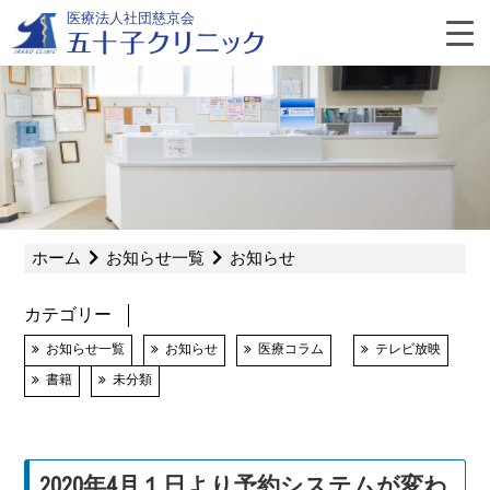
Skip
医療法人社団慈京会
to
content
よ
く
あ
ホーム
お知らせ一覧
お知らせ
る
カテゴリー
質
お知らせ一覧
お知らせ
医療コラム
テレビ放映
書籍
未分類
問
2020年4月１日より予約システムが変わ