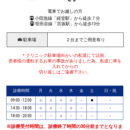
電車でお越しの方
小田急線「経堂駅」から徒歩７分
世田谷線「宮坂駅」から徒歩13分
駐車場
２台までご用意有り
＊クリニック駐車場向かいの私道にて以前、
患者様の運転するお車の事故がありました為、私道に車を
入れてからの
切り返しはご遠慮下さい。
診療時間
月
火
水
木
金
土
日・祝
09:00 - 12:00
○
○
○
○
−
■
−
14:30 - 18:00
○
○
−
○
−
−
−
18:00 - 20:00
−
−
○
−
−
−
−
※診療受付時間は、診療終了時間の30分前までとなりま