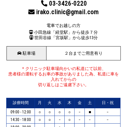
03-3426-0220
irako.clinic@gmail.com
電車でお越しの方
小田急線「経堂駅」から徒歩７分
世田谷線「宮坂駅」から徒歩13分
駐車場
２台までご用意有り
＊クリニック駐車場向かいの私道にて以前、
患者様の運転するお車の事故がありました為、私道に車を
入れてからの
切り返しはご遠慮下さい。
診療時間
月
火
水
木
金
土
日・祝
09:00 - 12:00
○
○
○
○
−
■
−
14:30 - 18:00
○
○
−
○
−
−
−