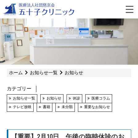
Skip
医療法人社団慈京会
to
content
よ
く
あ
ホーム
お知らせ一覧
お知らせ
る
カテゴリー
質
お知らせ一覧
お知らせ
休診
医療コラム
テレビ放映
書籍
未分類
重要なお知らせ
問
【重要】2月10日 午後の臨時休診のお