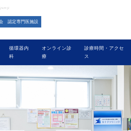
式ぺージ
会 認定専門医施設
循環器内
オンライン診
診療時間・アクセ
科
療
ス