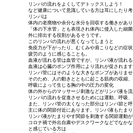
リンパの流れをよくしてデトックスしよう！
など健康について意識している方は耳にしたり考
リンパは
体内の老廃物や余分な水分を回収する働きがあり
「体の下水管」
とも表現され体内に侵入した細菌
外に排出する役割が
あるそうです。
このリンパの流れが悪くなってしまうと
免疫力が下がったり、
むくみや肩こりなどの症状
疲労のように感じることも。
血液が流れる管は血管ですが、
リンパ液が流れる
血液は心臓のポンプ作用により流れが促されます
リンパ管にはそのような大きなポンプがありませ
そのため、
人の動きとともに起こる筋肉の収縮、
呼吸によって生じる胸の中の圧力の変化
体の外からのマッサージ刺激などがリンパ液を流
リンパの流れを促進させるためには運動、呼吸、
また、リンパ管の太くなった部分はリンパ節と呼
主に体の関節付近にあります。リンパ液もたまり
リンパ液がたまりやす関節を刺激する関節運動が
コロナ禍で外出自粛やデスクワークなどでなかな
と感じている方は