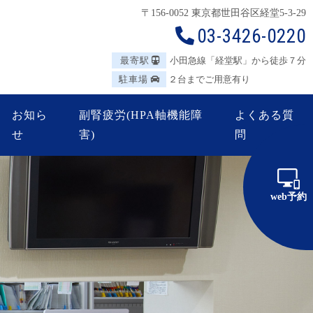
〒156-0052 東京都世田谷区
経堂5-3-29
03-3426-0220
最寄駅
小田急線「経堂駅」から徒歩７分
駐車場
２台までご用意有り
お知ら
副腎疲労(HPA軸機能障
よくある質
せ
害)
問
web予約