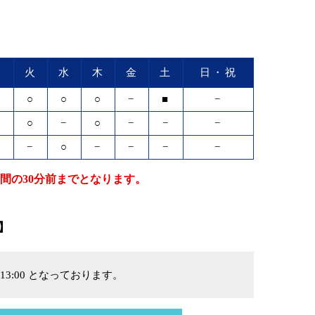
月
火
水
木
金
土
日・祝
○
○
○
○
−
■
−
○
○
−
○
−
−
−
−
−
○
−
−
−
−
間の30分前までとなります。
】
13:00 となっております。