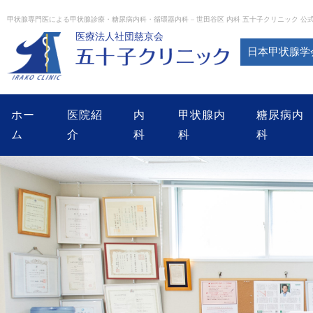
Skip
to
甲状腺専門医による甲状腺診療・糖尿病内科・循環器内科 – 世田谷区 内科 五十子クリニック 公
content
医療法人社団慈京会
日本甲状腺学
ホー
医院紹
内
甲状腺内
糖尿病内
ム
介
科
科
科