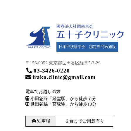
医療法人社団慈京会
日本甲状腺学会 認定専門医施設
〒156-0052 東京都世田谷区
経堂5-3-29
03-3426-0220
irako.clinic@gmail.com
電車でお越しの方
小田急線「経堂駅」から徒歩７分
世田谷線「宮坂駅」から徒歩13分
駐車場
２台までご用意有り