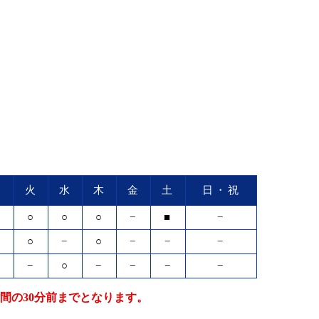
月
火
水
木
金
土
日・祝
○
○
○
○
−
■
−
○
○
−
○
−
−
−
−
−
○
−
−
−
−
間の30分前までとなります。