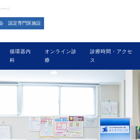
式ぺージ
会 認定専門医施設
循環器内
オンライン診
診療時間・アクセ
科
療
ス