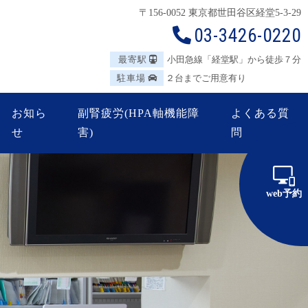
〒156-0052 東京都世田谷区
経堂5-3-29
03-3426-0220
最寄駅
小田急線「経堂駅」から徒歩７分
駐車場
２台までご用意有り
お知ら
副腎疲労(HPA軸機能障
よくある質
せ
害)
問
web予約