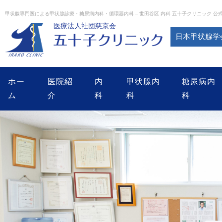
Skip
to
甲状腺専門医による甲状腺診療・糖尿病内科・循環器内科 – 世田谷区 内科 五十子クリニック 公
content
医療法人社団慈京会
日本甲状腺学
ホー
医院紹
内
甲状腺内
糖尿病内
ム
介
科
科
科