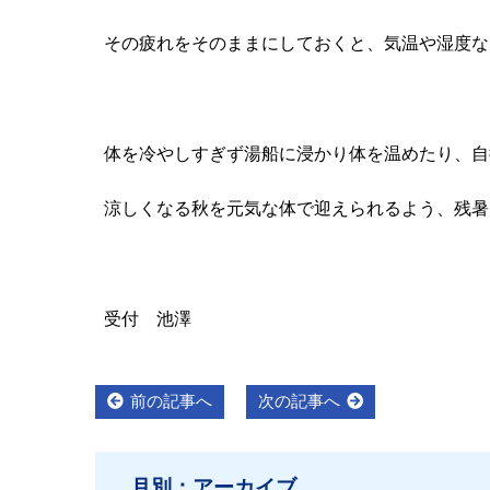
その疲れをそのままにしておくと、
気温や湿度な
体を冷やしすぎず湯船に浸かり体を温めたり、
自
涼しくなる秋を元気な体で迎えられるよう、
残暑
受付 池澤
投
Previous
Next
前の記事へ
次の記事へ
post:
post:
稿
ナ
月別：アーカイブ