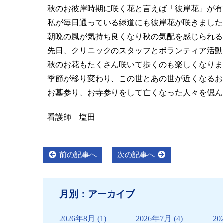
秋のお彼岸時期に咲く花と言えば「彼岸花」が有
私が毎日通っている緑道にも彼岸花が咲きました
朝晩の風が気持ち良くなり秋の気配を感じられる
先日、クリニックのスタッフとボランティア活動
秋のお花もたくさん咲いて歩くのも楽しくなりま
季節が移り変わり、この世とあの世が近くなるお
お墓参り、お寺参りをして亡くなった人々を偲ん
看護師 塩田
投
Previous
Next
前の記事へ
次の記事へ
post:
post:
稿
ナ
月別：アーカイブ
ビ
ゲ
2026年8月
(1)
2026年7月
(4)
20