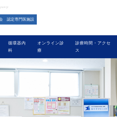
式ぺージ
会 認定専門医施設
循環器内
オンライン診
診療時間・アクセ
科
療
ス