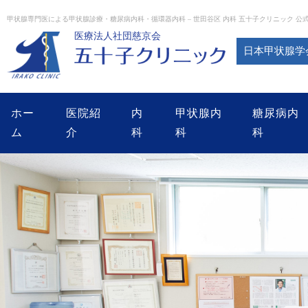
Skip
to
甲状腺専門医による甲状腺診療・糖尿病内科・循環器内科 – 世田谷区 内科 五十子クリニック 公
content
医療法人社団慈京会
日本甲状腺学
ホー
医院紹
内
甲状腺内
糖尿病内
ム
介
科
科
科