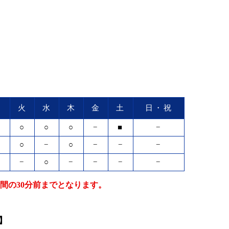
月
火
水
木
金
土
日・祝
○
○
○
○
−
■
−
○
○
−
○
−
−
−
−
−
○
−
−
−
−
間の30分前までとなります。
】