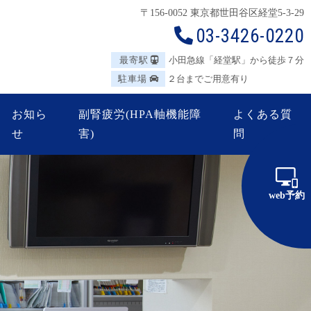
〒156-0052 東京都世田谷区
経堂5-3-29
03-3426-0220
最寄駅
小田急線「経堂駅」から徒歩７分
駐車場
２台までご用意有り
お知ら
副腎疲労(HPA軸機能障
よくある質
せ
害)
問
web予約